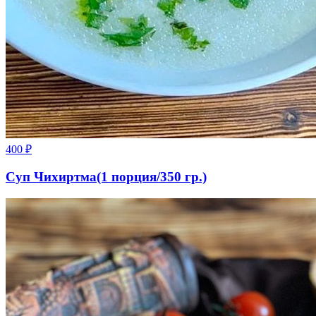
400
₽
Суп Чихиртма(1 порция/350 гр.)