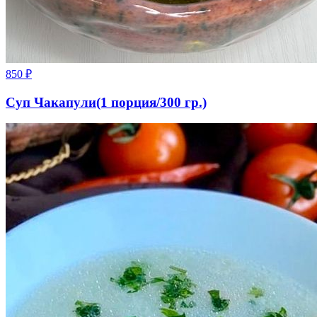
850
₽
Суп Чакапули(1 порция/300 гр.)