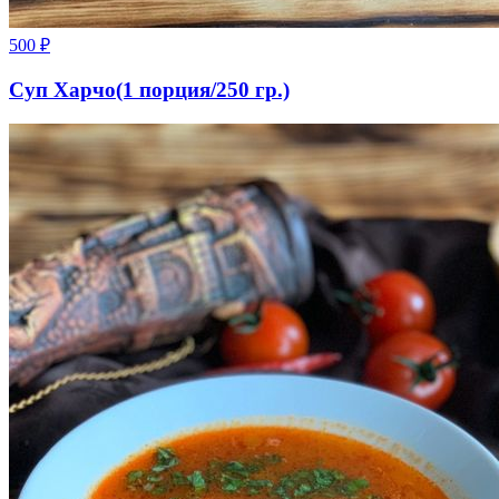
500
₽
Суп Харчо(1 порция/250 гр.)