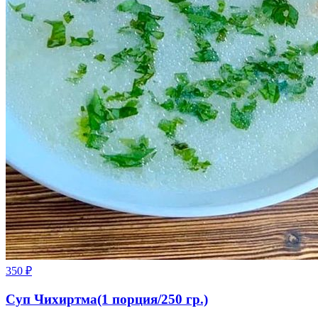
350
₽
Суп Чихиртма(1 порция/250 гр.)