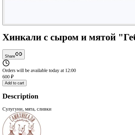
Хинкали с сыром и мятой "Геб
Share
Orders will be available today at 12:00
600
₽
Add to cart
Description
Сулугуни, мята, сливки