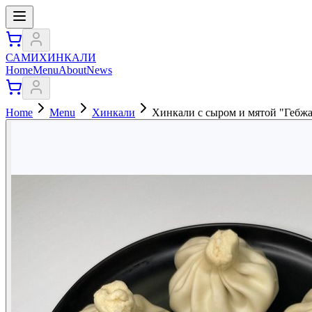
САМИХИНКАЛИ
Home
Menu
About
News
Home
Menu
Хинкали
Хинкали с сыром и мятой "Гебжал